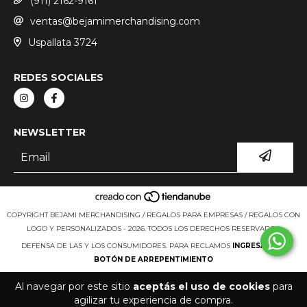
(911) 2162-9161
ventas@bejamimerchandising.com
Uspallata 3724
REDES SOCIALES
NEWSLETTER
COPYRIGHT BEJAMI MERCHANDISING / REGALOS PARA EMPRESAS / REGALOS CON
LOGO Y PERSONALIZADOS - 2026. TODOS LOS DERECHOS RESERVADOS.
DEFENSA DE LAS Y LOS CONSUMIDORES. PARA RECLAMOS
INGRESÁ ACÁ.
BOTÓN DE ARREPENTIMIENTO
Al navegar por este sitio
aceptás el uso de cookies
para
agilizar tu experiencia de compra.